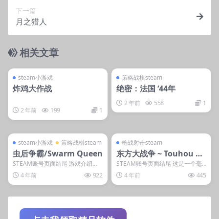
下一篇
月之猎人
相关文章
管理发布
支持掌机电脑
管理发布
支持掌机电脑
steam小游戏
steam账号离线
steam小游戏
策略战棋steam
炸鸡大作战
绝密：法国 ‘44年
2 年前
558
1
2 年前
199
1
管理发布
支持掌机电脑
管理发布
支持掌机电脑
steam小游戏
steam账号离线
steam小游戏
策略战棋steam
枪战射击steam
虫后争霸/Swarm Queen
东方大战争 ~ Touhou Bi
g Big Battle
STEAM账号页面结尾 游戏介绍
STEAM账号页面结尾 这是一个毫
《虫后争霸》是款易上手难精通的
无信仰，真正可以玩儿的游戏 RTS
4 年前
922
4 年前
445
战略游戏，玩家需...
+MOBA的...