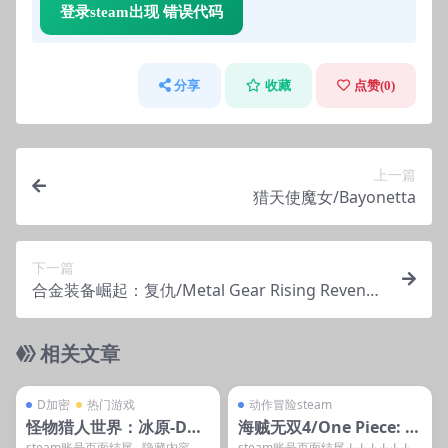
登录steam出现 错误代码
分享
收藏
点赞(
0
)
上一篇
猎天使魔女/Bayonetta
下一篇
合金装备崛起：复仇/Metal Gear Rising Revenge
ance
相关文章
管理发布
支持掌机电脑
管理发布
支持掌机电脑
D加密
steam账号离线
D加密
热门游戏
动作冒险steam
怪物猎人世界：冰原-D加
海贼无双4/One Piece: Pi
steam账号页面结尾 隐藏内容 本
steam账号页面结尾↓↓↓↓↓↓