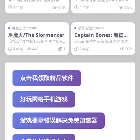
密
rate Warriors 4
内容需权限查看 登录后获取 普...
游戏介绍 《海贼无双4》是由万代
4 年前
4.1K
4 年前
1.8K
南梦宫与光荣...
管理发布
支持掌机电脑
管理发布
支持掌机电脑
steam账号离线
steam账号离线
角色扮演steam
动作冒险steam
巫魔人/The Slormancer
Captain Bones: 海盗之
旅
游戏介绍 在这款怪诞的史诗级AR
steam账户在页面 隐藏内容 本内
PG游戏中，你将与来自过去的邪恶
容需权限查看 登录后获取 普通用
4 年前
449
1
2 年前
302
术...
户: 1游戏...
点击我领取精品软件
好玩网络手机游戏
游戏登录错误解决免费加速器