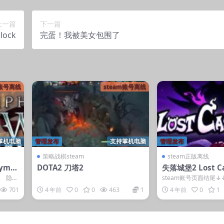
上一篇
下一篇
lock
完蛋！我被美女包围了
m账号离线
steam账号离线
掌机电脑
管理发布
支持掌机电脑
管理发布
策略战棋steam
steam正版离线
ymp
DOTA2 刀塔2
失落城堡2 Lost Ca
↓ 隐藏
steam账号页面结尾↓
容 本内容需权限查看 登
701
4 年前
0
0
463
1
4 年前
0
1