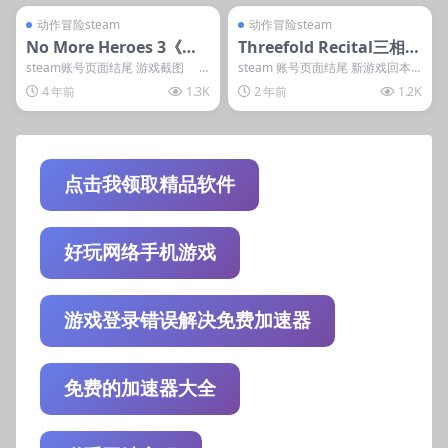
steam账号离线
steam账号离线
动作冒险steam
动作冒险steam
No More Heroes 3《英
Threefold Recital三相奇
雄不在3》
谈
steam账号页面结尾 游戏截图
steam 账号页面结尾 新游戏回本
系统...
开发 游戏介绍 ...
4 年前
1.3K
2 年前
1.2K
点击我领取精品软件
好玩网络手机游戏
游戏登录错误解决免费加速器
免费的加速器大全