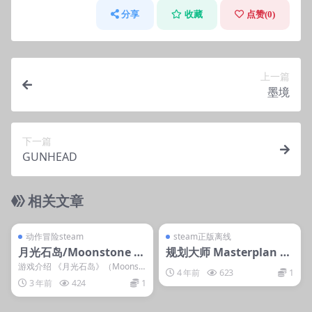
分享
收藏
点赞(
0
)
上一篇
墨境
下一篇
GUNHEAD
相关文章
管理发布
支持掌机电脑
管理发布
支持掌机电脑
steam账号离线
steam账号离线
动作冒险steam
steam正版离线
月光石岛/Moonstone Is
规划大师 Masterplan Ty
land
coon
游戏介绍 《月光石岛》（Moonsto
4 年前
623
1
ne Island）是一款收集精灵的生活
3 年前
424
1
模...
管理发布
支持掌机电脑
管理发布
支持掌机电脑