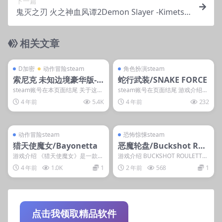
下一篇
鬼灭之刃 火之神血风谭2Demon Slayer -Kimetsu
no Yaiba- The Hinokami Chronicles 2
相关文章
管理发布
支持掌机电脑
管理发布
支持掌机电脑
D加密
steam账号离线
D加密
动作冒险steam
角色扮演steam
索尼克 未知边境豪华版-D
蛇行武装/SNAKE FORCE
加密游戏
steam账号在本页面结尾 关于这款
steam账号在页面结尾 游戏介绍
游戏 在《索尼克 未知边境》中，
《蛇行武装》是一款由Semen Rod
4 年前
5.4K
4 年前
232
可以用索尼克...
in制...
管理发布
支持掌机电脑
管理发布
支持掌机电脑
steam账号离线
steam账号离线
动作冒险steam
恐怖惊悚steam
猎天使魔女/Bayonetta
恶魔轮盘/Buckshot Rou
letteyx
游戏介绍 《猎天使魔女》是一款由
游戏介绍 BUCKSHOT ROULETTE
白金工作室开发，世嘉发行的主机
是一款桌面恐怖游戏，旨在对臭名
4 年前
1.0K
1
2 年前
568
1
平台动作游戏。作品...
昭著...
点击我领取精品软件