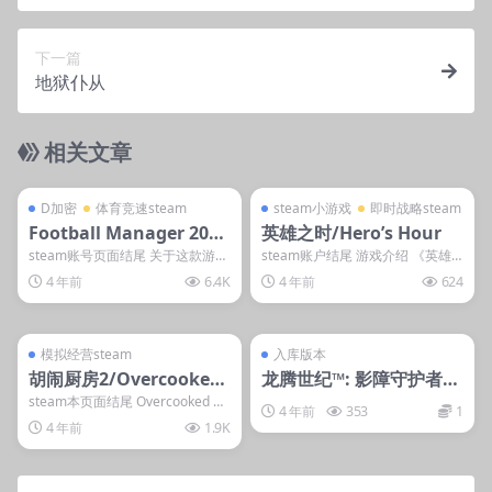
下一篇
地狱仆从
相关文章
管理发布
支持掌机电脑
管理发布
支持掌机电脑
D加密
steam小游戏
D加密
体育竞速steam
steam小游戏
即时战略steam
Football Manager 2023
英雄之时/Hero’s Hour
足球经理2023 fm2023有
steam账号页面结尾 关于这款游戏
steam账户结尾 游戏介绍 《英雄
“在《足球经理 2023》中管...
之时》是一款容易上手、玩法深度
核武-D加密
4 年前
6.4K
4 年前
624
且内容丰富的策...
管理发布
支持掌机电脑
管理发布
只能电脑玩
steam账号离线
入库游戏
模拟经营steam
入库版本
胡闹厨房2/Overcooked!
龙腾世纪™: 影障守护者豪
2
华版
steam本页面结尾 Overcooked 回
4 年前
353
1
来了，带着全新的烹饪行动！重返
4 年前
1.9K
洋葱...