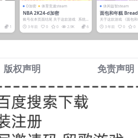
D加密
体育竞速steam
休闲益智steam
NBA 2K24-d加密
面包和年糕 Bread 
账号在本页面结尾 关于这款游戏 系统
关于这款游戏 《面包和年
需求 最低配置: 需要 64 ...
公司发行的一款富有挑
1
3 年前
0
0
2.9K
6
3 年前
0
0
动作...
版权声明
免责声
明