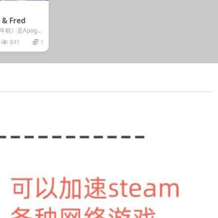
& Fred
糕》是Apogee
战性的双人协作
841
1