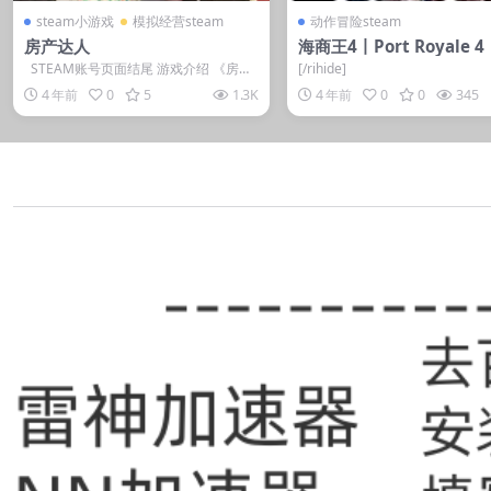
steam小游戏
模拟经营steam
动作冒险steam
房产达人
海商王4丨Port Royale 4
STEAM账号页面结尾 游戏介绍 《房产
[/rihide]
达人》是一款由Empyre...
4 年前
0
5
1.3K
4 年前
0
0
345