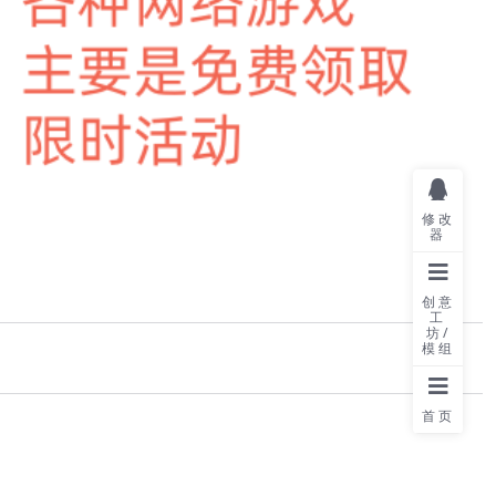
修改
器
创意
工
坊/
模组
首页