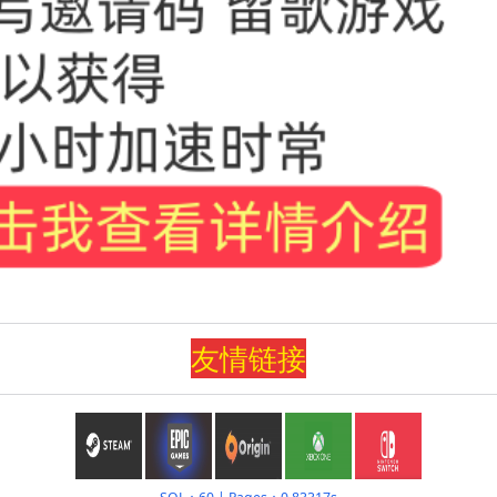
友情
链
接