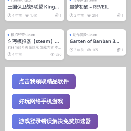
steam小游戏
恐怖惊悚steam
王国保卫战5联盟 Kingdo
噩梦初醒 – REVEIL
m Rush Alliance
4 年前
1.4K
1
2 年前
294
1
管理发布
支持掌机电脑
管理发布
支持掌机电脑
steam账号离线
steam账号离线
模拟经营steam
动作冒险steam
乞丐模拟器【steam】正
Garten of Banban 3班
版离线
班花园3
steam账号页面结尾 隐藏内容 本
3 年前
105
1
内容需权限查看 登录后获取 普通
4 年前
826
用户: 1游...
点击我领取精品软件
好玩网络手机游戏
游戏登录错误解决免费加速器