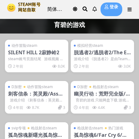
登录
育碧的游戏
管理发布
支持掌机电脑
管理发布
支持掌机电脑
steam账号离线
steam账号离线
动作冒险steam
模拟经营steam
SILENT HILL 2寂静岭2
脱逃者2/逃脱者2/The Es
capists 2The Escapists
steam账号页面结尾 游戏视频 游
游戏介绍 《脱逃者2》是由Team1
戏截图 &nbs...
7 Digital Ltd制作，Team17...
2
2 年前
8.0K
2 年前
3.0K
管理发布
支持掌机电脑
管理发布
支持掌机电脑
D加密
D加密
D加密
动作冒险steam
D加密
枪战射击steam
刺客信条：英灵殿/Assas
幽灵行动：荒野完全版/T
sin’s Creed: Valhalla—
om Clancy’s Ghost Rec
游戏介绍 《刺客信条：英灵殿》
育碧的游戏 只能网盘下载 游戏介
是由育碧制作并发行的动作游戏，
绍 《幽灵行动：荒野》是由育碧制
D加密
on Wildlands-D加密
4 年前
8.7K
3
4 年前
4.4K
3
本作讲...
作...
管理发布
支持掌机电脑
管理发布
支持掌机电脑
svip专属
steam账号离线
svip专项
枪战射击steam
枪战射击steam
热门游戏
孤岛惊魂新曙光孤岛惊
孤岛惊魂6/Far Cry 6/终