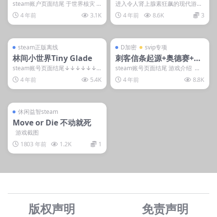
魂：新曙光/Far Cry: Ne
极版-D加密
steam账户页面结尾 于世界核灾 1
进入令人肾上腺素狂飙的现代游击
7 年之后，深入在末日后彻底改变
战世界。这里有着壮丽的风景，紧
w Dawn-D加密
4 年前
3.1K
4 年前
8.6K
3
的蒙大拿希...
张刺激且充满挑战的枪...
管理发布
支持掌机电脑
管理发布
支持掌机电脑
steam账号离线
D加密
steam正版离线
D加密
svip专项
林间小世界Tiny Glade
刺客信条起源+奥德赛+3
代重制版/刺客信条3/刺客
steam账号页面结尾↓↓↓↓↓↓
steam账号页面结尾 游戏介绍
隐藏内容 本内容需权限查看 登录
《刺客信条：起源》是由育碧制作
信条奥德赛–D加密
4 年前
5.4K
4 年前
8.8K
后获取 普通...
并...
管理发布
支持掌机电脑
steam账号离线
休闲益智steam
Move or Die 不动就死
游戏截图
1803 年前
1.2K
1
版权声明
免责声
明