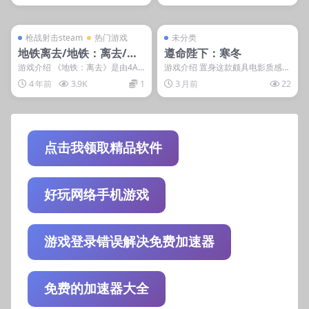
管理发布
支持掌机电脑
管理发布
支持掌机电脑
steam账号离线
steam账号离线
枪战射击steam
热门游戏
未分类
地铁离去/地铁：离去/Me
遵命陛下：寒冬
tro Exodus
游戏介绍 《地铁：离去》是由4A
游戏介绍 置身这款颇具电影质感的
Games制作的第一人称射击游戏，
王国管理角色扮演游戏，统治风雪
4 年前
3.9K
1
3 月前
22
灵感取自小说...
飘摇的王国，勉力满...
点击我领取精品软件
好玩网络手机游戏
游戏登录错误解决免费加速器
免费的加速器大全