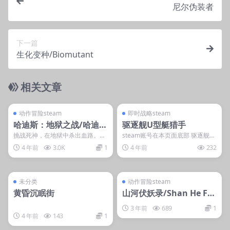
尼尔伪装者
下一篇
生化变种/Biomutant
相关文章
管理发布
支持掌机电脑
管理发布
支持掌机电脑
steam账号离线
steam账号离线
动作冒险steam
即时战略steam
哈迪斯：地狱之战/哈迪
驱逐舰U型艇猎手
斯：杀出地狱/Hades
挑战死神，在地狱中杀出血路。由
steam账号在本页面底部 驱逐舰U
Bastion、Transistor 和 Pyr...
艇猎手需要什么配置 最低配置: 操
4 年前
3.0K
1
4 年前
232
作系统: ...
管理发布
支持掌机电脑
管理发布
支持掌机电脑
steam账号离线
steam账号离线
未分类
动作冒险steam
黄昏沉眠街
山河伏妖录/Shan He Fu
Yao Lu.
3 年前
689
1
4 年前
143
1