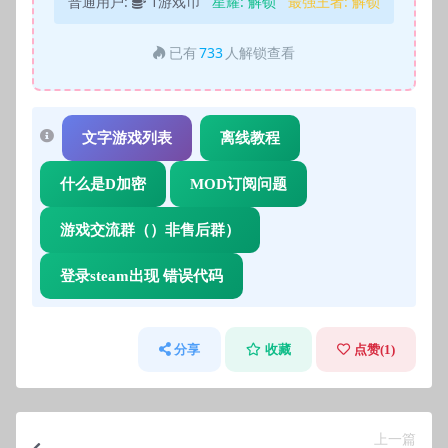
普通用户:
1游戏币
星耀:
解锁
最强王者:
解锁
已有
733
人解锁查看
文字游戏列表
离线教程
什么是D加密
MOD订阅问题
游戏交流群（）非售后群）
登录steam出现 错误代码
分享
收藏
点赞(
1
)
上一篇