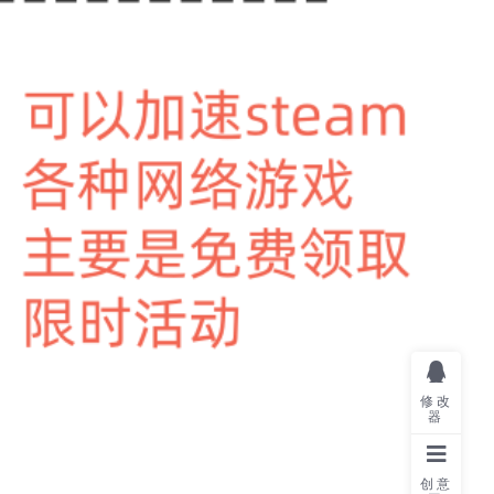
修改
器
创意