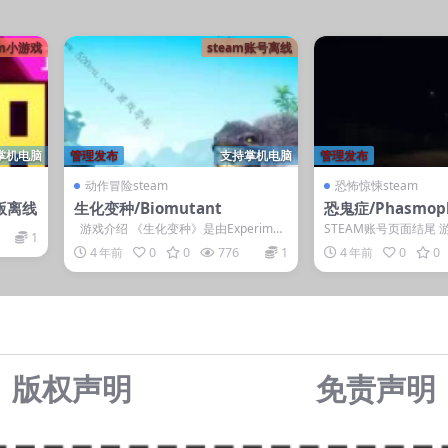
am小游戏
steam账号离线
掌机电脑
管理发布
支持掌机电脑
管理发布
动作冒险steam
恐怖惊悚steam
版离线
生化变种/Biomutant
恐鬼症/Phasmoph
游戏介绍 《生化变种》是由Experimen
STEAM账号页面结尾 
1
t 101制作，THQ...
症》是一款恐怖游戏，
4 年前
0
0
776
1
4 年前
0
0
演灵异...
版权声明
免责声
明