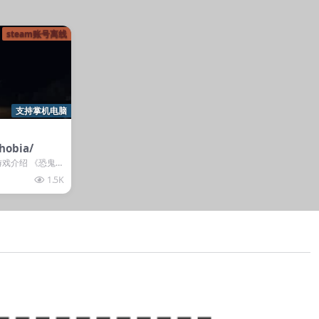
steam账号离线
支持掌机电脑
obia/
游戏介绍 《恐鬼
玩家在本作中扮
1.5K