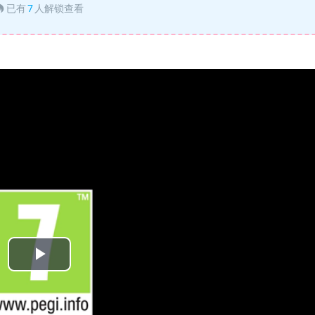
已有
7
人解锁查看
Play
Video