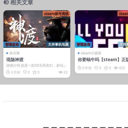
相关文章
steam账号离线
ste
管理发布
支持掌机电脑
管理发布
支持
未分类
steam小游戏
琉隐神渡
你要蜗牛吗【steam】正
游戏介绍 这是一款3D古风玄幻，多结局
2 年前
0
0
423
的动作角色扮演游戏，本作为琉隐系列
3 月前
0
0
23
三作，琉...