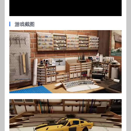
d
a
l
w
游戏截图
i
n
d
o
w
.