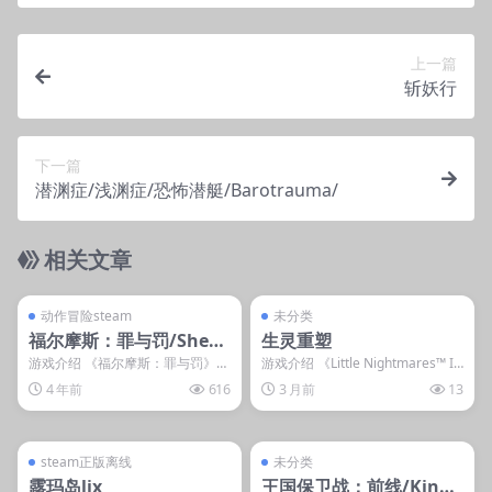
上一篇
斩妖行
下一篇
潜渊症/浅渊症/恐怖潜艇/Barotrauma/
相关文章
管理发布
支持掌机电脑
管理发布
支持掌机电脑
steam账号离线
steam账号离线
动作冒险steam
未分类
福尔摩斯：罪与罚/Sherl
生灵重塑
ock Holmes：Crime an
游戏介绍 《福尔摩斯：罪与罚》做
游戏介绍 《Little Nightmares™ I
为《福尔摩斯》系列作品的最新正
& II》的创作团...
d Punishment
4 年前
616
3 月前
13
统续作，和之前作品...
管理发布
支持掌机电脑
管理发布
支持掌机电脑
steam账号离线
steam账号离线
steam正版离线
未分类
露玛岛lix
王国保卫战：前线/Kingd