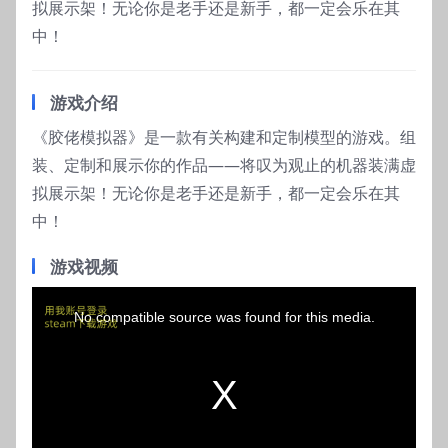
拟展示架！无论你是老手还是新手，都一定会乐在其
中！
游戏介绍
《胶佬模拟器》是一款有关构建和定制模型的游戏。组
装、定制和展示你的作品——将叹为观止的机器装满虚
拟展示架！无论你是老手还是新手，都一定会乐在其
中！
游戏视频
T
h
No compatible source was found for this media.
i
s
i
s
a
m
o