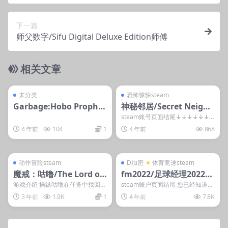
下一篇
师父数字/Sifu Digital Deluxe Edition师傅
相关文章
管理发布
支持掌机电脑
管理发布
支持掌机电脑
steam账号离线
steam账号离线
未分类
恐怖惊悚steam
Garbage:Hobo Prophec
神秘邻居/Secret Neighb
y
or: Hello Neighbor Mul
steam账号页面结尾↓↓↓↓↓↓
游戏介绍 《神密邻居》是一款充满
tiplayer
4 年前
104
1
4 年前
868
悬疑的多人恐...
管理发布
支持掌机电脑
管理发布
支持掌机电脑
steam账号离线
D加密
动作冒险steam
D加密
体育竞速steam
魔戒：咕噜/The Lord of
fm2022/足球经理2022/F
the Rings: Gollum魔戒
ootball Manager 2022F
游戏介绍 操纵咕噜在任务中找回他
steam账户页面结尾 您已经知道如
的宝贝。你要爬上魔多峰，在幽暗
何成为一名顶级足球经理了吗？那
咕噜
IFA 22/FIFA22 /D加密游
3 年前
1.9K
1
4 年前
7.8K
密林里潜行并做出艰...
么快来体验So...
戏名额限制