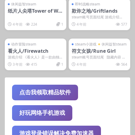
steam账号离线
steam账号离线
休闲益智steam
即时战略steam
纸片人尖塔Tower of Wai
欺诈之地/Griftlands
fus
steam账号页面结尾 游戏介绍
《欺诈之地》是由Klei制作的一款
4 年前
224
1
4 年前
577
包含海盗元素...
管理发布
支持掌机电脑
管理发布
支持掌机电脑
steam账号离线
steam小游戏
动作冒险steam
steam小游戏
休闲益智steam
看火人/Firewatch
符文女孩/Rune Girl
游戏介绍 《看火人》是一款由独立
steam账号页面结尾 隐藏内容 本
工作室开发的第一人称冒险游戏，
内容需权限查看 登录后获取 普...
3 年前
415
1
4 年前
564
在游戏中，玩家将要...
点击我领取精品软件
好玩网络手机游戏
游戏登录错误解决免费加速器