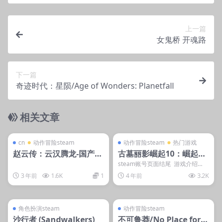
上一篇
女鬼桥 开魂路
下一篇
奇迹时代：星陨/Age of Wonders: Planetfall
相关文章
管理发布
支持掌机电脑
管理发布
支持掌机电脑
淘宝问就是没有
steam账号离线
cn
动作冒险steam
动作冒险steam
热门游戏
赵云传：云汉腾龙-国产游
古墓丽影崛起10：崛起20
戏
周年版/Rise of the Tom
steam账号页面结尾 游戏介绍
《古墓丽影：崛起》沿用了系列成
b Raider: 20 Year Celeb
3 年前
1.6K
1
4 年前
3.2K
功的模式和游戏...
ration古墓丽影10
管理发布
支持掌机电脑
管理发布
支持掌机电脑
steam账号离线
steam账号离线
角色扮演steam
动作冒险steam
沙行者 (Sandwalkers)
不可鲁莽/No Place for B