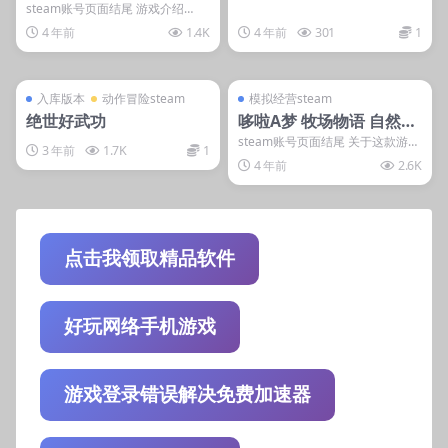
steam账号页面结尾 游戏介绍
《大富翁10》是由寰宇之星制作So
4 年前
1.4K
4 年前
301
1
ftStar...
管理发布
只能电脑玩
管理发布
支持掌机电脑
入库游戏
steam账号离线
入库版本
动作冒险steam
模拟经营steam
绝世好武功
哆啦A梦 牧场物语 自然王
国与和乐家人
steam账号页面结尾 关于这款游戏
3 年前
1.7K
1
系统需求 最低配置: 需要 64 位处
4 年前
2.6K
理器...
点击我领取精品软件
好玩网络手机游戏
游戏登录错误解决免费加速器