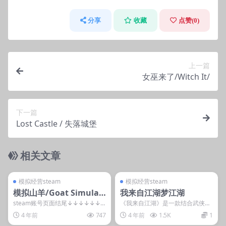
分享
收藏
点赞(
0
)
上一篇
女巫来了/Witch It/
下一篇
Lost Castle / 失落城堡
相关文章
管理发布
支持掌机电脑
管理发布
支持掌机电脑
steam账号离线
steam账号离线
模拟经营steam
模拟经营steam
模拟山羊/Goat Simulat
我来自江湖梦江湖
or
steam账号页面结尾↓↓↓↓↓↓
《我来自江湖》是一款结合武侠、
游戏介绍 《模拟山羊》是一款动作
角色扮演、模拟经营多种元素的独
4 年前
747
4 年前
1.5K
1
类的搞怪游戏...
立游戏。在游戏中，你...