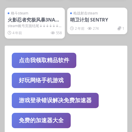
管理发布
支持掌机电脑
管理发布
支持掌机电脑
steam账号离线
steam账号离线
格斗steam
枪战射击steam
火影忍者究极风暴3NARU
哨卫计划 SENTRY
TO SHIPPUDEN: Ultima
steam账号页面结尾↓↓↓↓↓↓
2 年前
274
1
配置要求 操作系统 CPU 内存 显卡
te Ninja STORM 3 Full
4 年前
558
存储...
Burst HD
点击我领取精品软件
好玩网络手机游戏
游戏登录错误解决免费加速器
免费的加速器大全