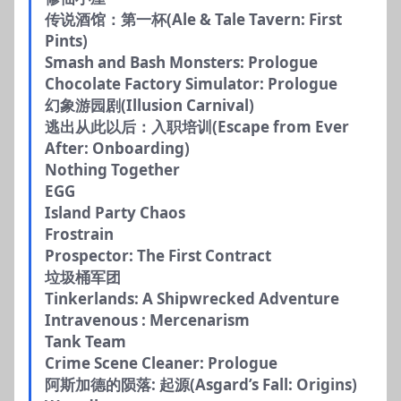
传说酒馆：第一杯(Ale & Tale Tavern: First
Pints)
Smash and Bash Monsters: Prologue
Chocolate Factory Simulator: Prologue
幻象游园剧(Illusion Carnival)
逃出从此以后：入职培训(Escape from Ever
After: Onboarding)
Nothing Together
EGG
Island Party Chaos
Frostrain
Prospector: The First Contract
垃圾桶军团
Tinkerlands: A Shipwrecked Adventure
Intravenous : Mercenarism
Tank Team
Crime Scene Cleaner: Prologue
阿斯加德的陨落: 起源(Asgard’s Fall: Origins)