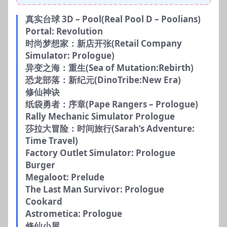
真实台球 3D – Pool(Real Pool D – Poolians)
Portal: Revolution
时尚梦想家：新店开张(Retail Company
Simulator: Prologue)
异变之海：重生(Sea of ​Mutation:Rebirth)
恐龙部落：新纪元(DinoTribe:New Era)
修仙神诀
纸袋勇者：序章(Pape Rangers – Prologue)
Rally Mechanic Simulator Prologue
莎拉大冒险：时间旅行(Sarah’s Adventure:
Time Travel)
Factory Outlet Simulator: Prologue
Burger
Megaloot: Prelude
The Last Man Survivor: Prologue
Cookard
Astrometica: Prologue
修仙小屋