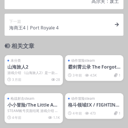
高尔夫：废土
下一篇
海商王4丨Port Royale 4
相关文章
管理发布
支持掌机电脑
管理发布
支持掌机电脑
steam账号离线
steam账号离线
未分类
动作冒险steam
山海旅人2
霸剑霄云录 The Forgott
en Concluder
游戏介绍 《山海旅人2》是一款动
3 年前
4.5K
1
作冒险游戏。玩家将扮演七云，最
3 月前
28
后一位“逆梦师”，...
管理发布
支持掌机电脑
管理发布
支持掌机电脑
steam账号离线
steam账号离线
枪战射击steam
动作冒险steam
小小冒险/The Little Adv
格斗领域EX / FIGHTING
enture
EX LAYER
STEAM账号页面结尾 游戏介绍 一
4 年前
473
1
只来自遥远星球的勇敢的狗踏上了
4 年前
1.1K
危险的旅程，穿...