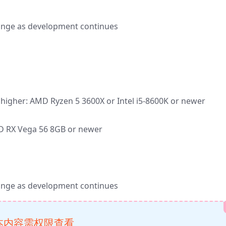
ange as development continues
 higher: AMD Ryzen 5 3600X or Intel i5-8600K or newer
 RX Vega 56 8GB or newer
ange as development continues
本内容需权限查看