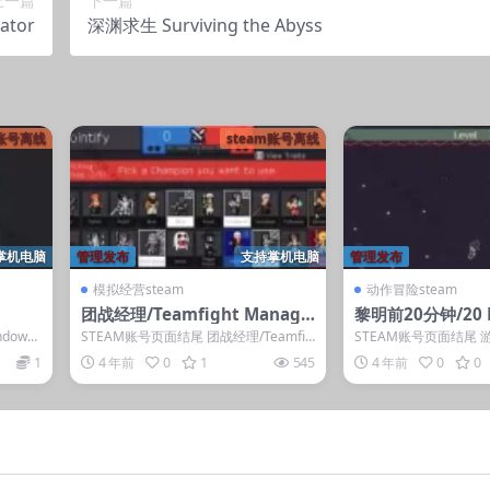
上一篇
下一篇
ator
深渊求生 Surviving the Abyss
m账号离线
steam账号离线
掌机电脑
管理发布
支持掌机电脑
管理发布
模拟经营steam
动作冒险steam
团战经理/Teamfight Manage
黎明前20分钟/20 Mi
r
Dawn
dows
STEAM账号页面结尾 团战经理/Teamfig
STEAM账号页面结尾 
ht Manager 游戏介绍 ...
穴里不断增生的克苏鲁
1
4 年前
0
1
545
4 年前
0
0
器，选...