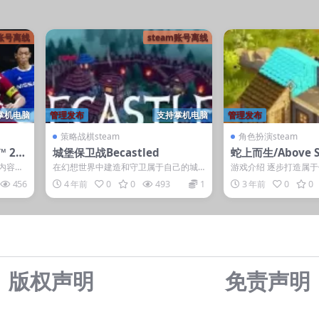
m账号离线
steam账号离线
掌机电脑
管理发布
支持掌机电脑
管理发布
策略战棋steam
角色扮演steam
™ 20
城堡保卫战Becastled
蛇上而生/Above S
本内容需
在幻想世界中建造和守卫属于自己的城
游戏介绍 逐步打造属
...
堡吧！ 游戏介绍 《Becastled》是一款...
在这个受荒野西部启发
456
4 年前
0
0
493
1
3 年前
0
0
游戏中生...
版权声明
免责声
明