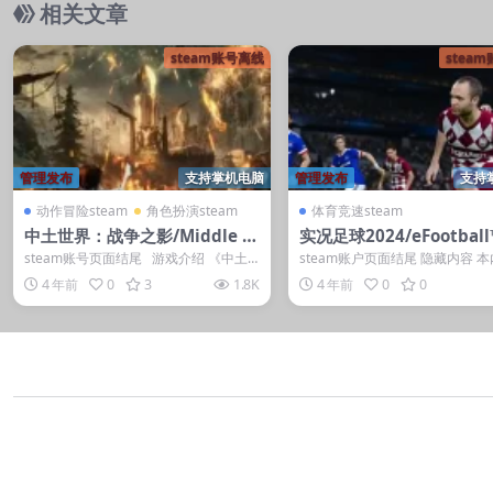
相关文章
steam账号离线
stea
管理发布
支持掌机电脑
管理发布
支持
动作冒险steam
角色扮演steam
体育竞速steam
中土世界：战争之影/Middle E
实况足球2024/eFootball
arth: Shadow of War
24
steam账号页面结尾 游戏介绍 《中土
steam账户页面结尾 隐藏内容 
世界：战争之影》是由华纳发...
权限查看 登录后获取 普通用户: 1游
4 年前
0
3
1.8K
4 年前
0
0