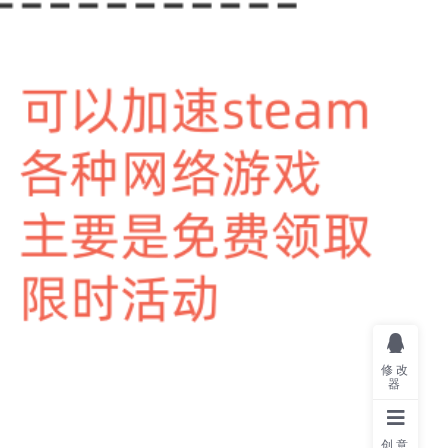
修改
器
创意