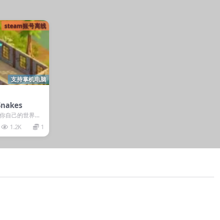
steam账号离线
支持掌机电脑
nakes
于你自己的世界，
的生存角色扮演
1.2K
1