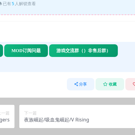
已有
5
人解锁查看
MOD订阅问题
游戏交流群（）非售后群）
分享
收藏
上一篇
下一篇
gers
夜族崛起/吸血鬼崛起/V Rising