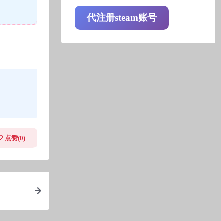
代注册steam账号
点赞(
0
)