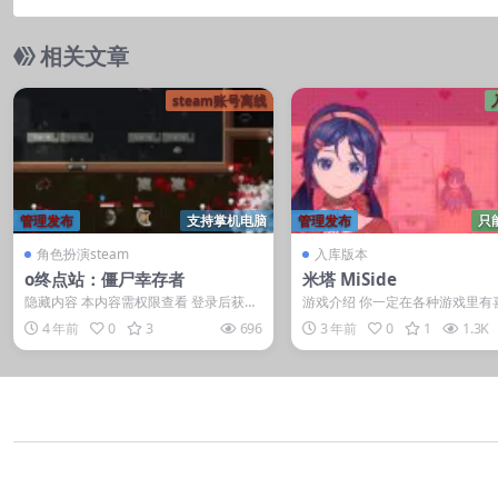
相关文章
steam账号离线
管理发布
支持掌机电脑
管理发布
只
角色扮演steam
入库版本
o终点站：僵尸幸存者
米塔 MiSide
隐藏内容 本内容需权限查看 登录后获取
游戏介绍 你一定在各种游戏里有
普通用户: 1游戏币星耀: 解锁最强王者...
女孩，如果你真的和她在一起了呢
4 年前
0
3
696
3 年前
0
1
1.3K
戏视频 ...