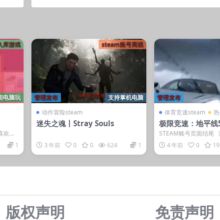
e Elder Scrolls V: Skyrim Special Edition
入库游戏
steam账号离线
能电脑玩
管理发布
支持掌机电脑
管理发布
动作冒险steam
体育竞速steam
热
迷失之魂丨Stray Souls
极限竞速：地平线5/F
zon 5 – Premium
喜欢的
STEAM账号页面结尾
？ 游
竞速：地平线5》是由微软
1
3 年前
0
0
624
1
4 年前
0
19
版权声明
免责声
明