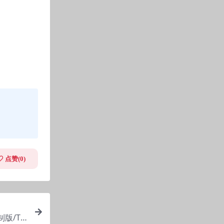
点赞(
0
)
版/Th