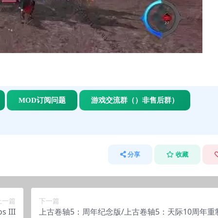
MOD订阅问题
游戏交流群（）非售后群）
分享
收藏
上一篇
下一篇
 III
上古卷轴5：周年纪念版/上古卷轴5：天际10周年重制