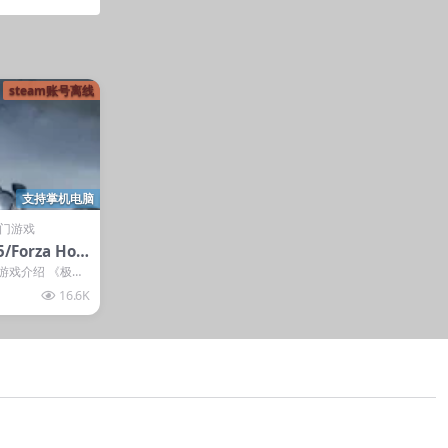
steam账号离线
支持掌机电脑
门游戏
orza Hori
 Edition
 游戏介绍 《极限
发...
16.6K