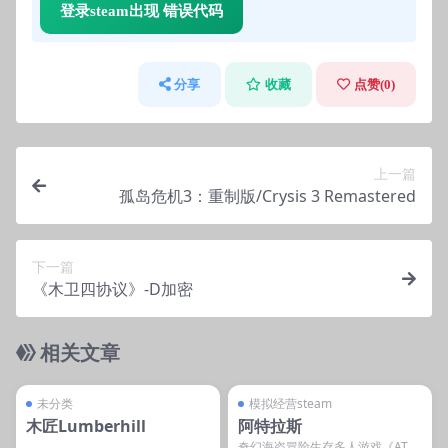
登录steam出现 错误代码
分享
收藏
点赞(
0
)
上一篇
孤岛危机3：重制版/Crysis 3 Remastered
下一篇
《木卫四协议》-D加密
相关文章
管理发布
支持掌机电脑
管理发布
支持掌机电脑
steam账号离线
steam账号离线
未分类
模拟经营steam
木匠Lumberhill
阿特拉斯
奇幻海盗冒险生存多人游戏《ATLA