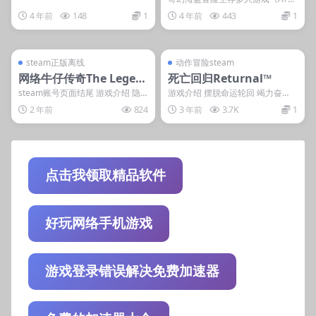
S》，实现4万名玩家同时探索同一
4 年前
148
1
4 年前
443
1
世界，引发前所...
管理发布
支持掌机电脑
管理发布
支持掌机电脑
steam账号离线
steam账号离线
steam正版离线
动作冒险steam
网络牛仔传奇The Legen
死亡回归Returnal™
d of Cyber Cowboy
steam账号页面结尾 游戏介绍 隐
游戏介绍 摆脱命运轮回 竭力奋
藏内容 本内容需权限查看 登录后
战，求得生存。在这款获奖无数的
2 年前
824
3 年前
3.7K
1
获取 普通用...
第三人称射击游戏中，...
点击我领取精品软件
好玩网络手机游戏
游戏登录错误解决免费加速器