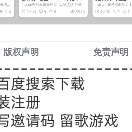
话悟空 D加密豪华版 国产游戏平
Express
《奇迹时
steam账号本页面结尾 系统需求 最低
steam账号页面结尾↓
台问都是回答没有付款用户可以
霸王》
配置: 需要 64 位处理...
视频 游戏截图 ...
1.1K
2 年前
9
6
35.6K
4 年前
0
1
换号激活
版权声明
免责声
明