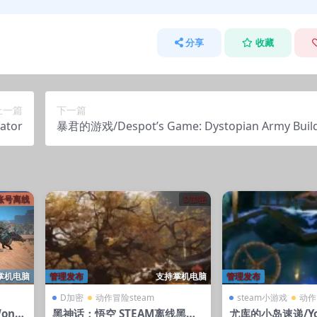
分享
收藏
上一篇
下一篇
tor
暴君的游戏/Despot’s Game: Dystopian Army Buil
m账号离线
D加密
掌机电脑
管理发布
支持掌机电脑
管理发布
D加密
动作冒险steam
steam小游戏
动作
ond
黑神话：悟空 STEAM离线黑神
尤库的小岛速递/Yoku