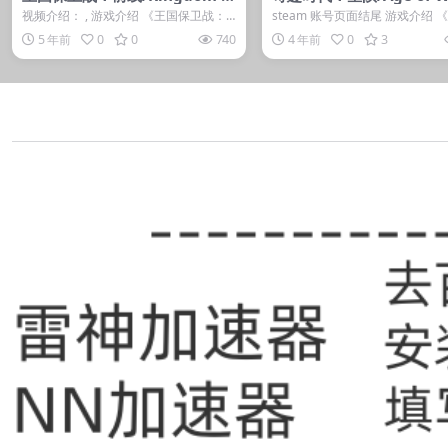
ush Frontiers
ers: Planetfall
视频介绍： , 游戏介绍 《王国保卫战：
steam 账号页面结尾 游戏介绍 
前线》是由Ironhide Game S...
代：星陨》由《奇迹时代》和《
5 年前
0
0
740
4 年前
0
3
开...