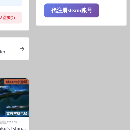
代注册steam账号
点赞(
0
)
der
steam小游戏
支持掌机电脑
冒险steam
’s Island