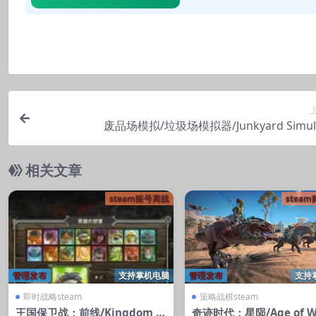
废品场模拟/垃圾场模拟器/Junkyard Simula
相关文章
steam账号离线
stea
管理发布
支持掌机电脑
管理发布
支持
即时战略steam
策略战棋steam
王国保卫战：前线/Kingdom R
奇迹时代：星陨/Age of W