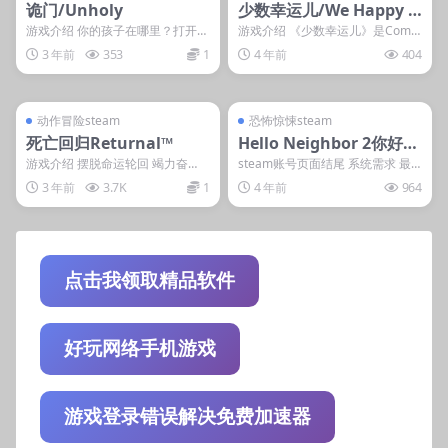
诡门/Unholy
少数幸运儿/We Happy F
ew
游戏介绍 你的孩子在哪里？打开那
游戏介绍 《少数幸运儿》是Comp
扇自现世通往暗黑邪秽的大门，破
ulsion Games旗下的一款全新60
3 年前
353
1
4 年前
404
解重重谜团。在两个...
年代...
管理发布
支持掌机电脑
管理发布
支持掌机电脑
steam账号离线
steam账号离线
动作冒险steam
恐怖惊悚steam
死亡回归Returnal™
Hello Neighbor 2你好邻
居2
游戏介绍 摆脱命运轮回 竭力奋
steam账号页面结尾 系统需求 最
战，求得生存。在这款获奖无数的
低配置: 操作系统: Windows 10/...
3 年前
3.7K
1
4 年前
964
第三人称射击游戏中，...
点击我领取精品软件
好玩网络手机游戏
游戏登录错误解决免费加速器