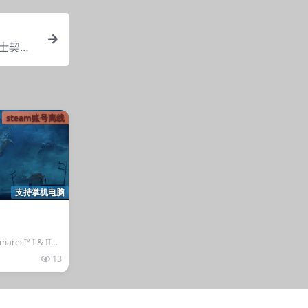
灵战士契约
steam账号离线
支持掌机电脑
mares™ I & II》
13