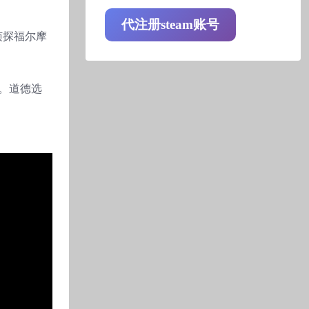
代注册steam账号
侦探福尔摩
。道德选
。