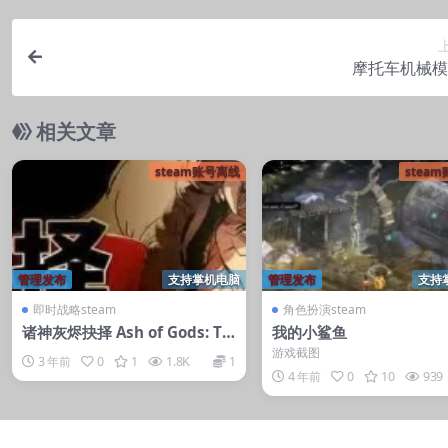
摩托车机械模
相关文章
steam账号离线
stea
管理发布
支持掌机电脑
管理发布
支持
即时战略steam
角色扮演steam
诸神灰烬抉择 Ash of Gods: Th
我的小鲨鱼
e Way
游戏截图
3 年前
0
1
1.8K
1
4 年前
0
10
939