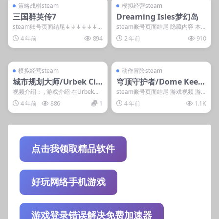
steam账号离线
steam账号离线
策略战棋steam
模拟经营steam
三国群英传7
Dreaming Isles梦幻岛
steam账号页面结尾↓↓↓↓↓↓
steam账号页面结尾 隐藏内容 本
隐藏内容 本内容需权限查看 登录
内容需权限查看 登录后获取 普通
4 年前
894
2 年前
910
后获取 普通...
用户: 1游...
管理发布
支持掌机电脑
管理发布
支持掌机电脑
steam账号离线
steam账号离线
模拟经营steam
动作冒险steam
城市规划大师/Urbek Cit
穹顶守护者/Dome Keep
y Builder
er
视频介绍： , 游戏介绍 在Urbek游
steam账号页面结尾 游戏视频 游
戏里，您可以建立自己的社区：从
戏截图 隐藏内容 本内容需权限...
4 年前
886
1
4 年前
1.1K
夜生活区到...
点击我领取精品软件
好玩网络手机游戏
游戏登录错误解决免费加速器