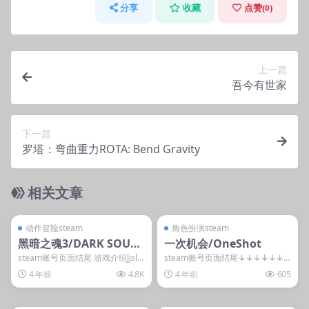
分享
收藏
点赞(
0
)
上一篇
吾今有世家
下一篇
罗塔：弯曲重力ROTA: Bend Gravity
相关文章
管理发布
支持掌机电脑
管理发布
支持掌机电脑
steam账号离线
steam账号离线
动作冒险steam
角色扮演steam
黑暗之魂3/DARK SOULS
一次机会/OneShot
III/黑魂3/黑暗之魂2原罪
steam账号页面结尾 游戏介绍Jjslq
steam账号页面结尾↓↓↓↓↓↓
dlp3344 《黑暗之魂3》是硬核动...
。游戏视频 游戏截图 &nbs...
学者/黑暗之魂1
4 年前
4.8K
4 年前
605
管理发布
支持掌机电脑
管理发布
支持掌机电脑