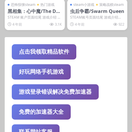
steam账号离线
steam小游戏
恐怖惊悚steam
热门游戏
steam小游戏
策略战棋steam
黑相集：心中魔/The Dar
虫后争霸/Swarm Queen
k Pictures: The Devil in
STEAM 账户页面结尾 游戏介绍 纪
STEAM账号页面结尾 游戏介绍
录片剧组收到一个神秘邀请，前往
《虫后争霸》是款易上手难精通的
Me
4 年前
3.1K
4 年前
922
参观连环杀手...
战略游戏，玩家需...
点击我领取精品软件
好玩网络手机游戏
游戏登录错误解决免费加速器
免费的加速器大全
联系网站客服