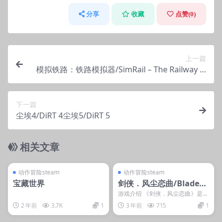
分享
收藏
点赞(
0
)
上一篇
模拟铁路：铁路模拟器/SimRail – The Railway Si
mulator
下一篇
尘埃4/DiRT 4尘埃5/DiRT 5
相关文章
管理发布
支持掌机电脑
管理发布
支持掌机电脑
steam账号离线
steam账号离线
动作冒险steam
动作冒险steam
宝藏世界
剑侠．风尘恋曲/Blades
of Jianghu: Ballad of W
游戏介绍 《剑侠．风尘恋曲》是一
款以文字冒险为主，混合回合制战
ind and Dust
2 年前
3.7K
1
3 年前
715
1
斗与探索的单机游戏...