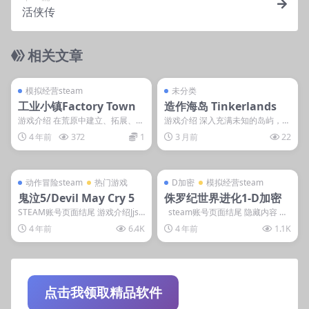
活侠传
相关文章
管理发布
支持掌机电脑
管理发布
支持掌机电脑
steam账号离线
steam账号离线
模拟经营steam
未分类
工业小镇Factory Town
造作海岛 Tinkerlands
游戏介绍 在荒原中建立、拓展、自
游戏介绍 深入充满未知的岛屿，四
动化你理想中的工业小镇，开始只
处探索，动手建造，迎战敌人，独
4 年前
372
1
3 月前
22
有少数工人，收集必...
自生存或者多人合作...
管理发布
支持掌机电脑
管理发布
支持掌机电脑
steam账号离线
D加密
动作冒险steam
热门游戏
D加密
模拟经营steam
鬼泣5/Devil May Cry 5
侏罗纪世界进化1-D加密
STEAM账号页面结尾 游戏介绍Jjsl
steam账号页面结尾 隐藏内容 本
qdlp3344 《鬼泣5》是游戏大厂
内容需权限查看 登录后获取 普...
4 年前
6.4K
4 年前
1.1K
C...
点击我领取精品软件