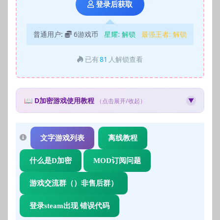
登录后获取
普通用户:
6游戏币
星耀:
解锁
最强王者:
解锁
已有
81
人解锁查看
📖 D加密游戏使用教程
▼
（点击展开/收起）
🛡️ D加密游戏使用教程
什么是D加密？
文字游戏列表
离线教程
D加密（Denuvo）是一种游戏防篡改技术，使用此类游戏需
要特殊的操作步骤。
什么是D加密
MOD订阅问题
使用步骤：
游戏交流群（）非售后群）
先下载并安装游戏文件
获取Steam账号和密码
登录steam出现 错误代码
使用获取的账号登录Steam客户端