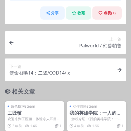
获取邮箱验证码完成登录
在Steam中启动游戏即可
分享
收藏
点赞(
1
)
注意事项：
D加密游戏每个账号每天有使用人数限制
请勿修改账号密码或进行任何账号操作
游戏过程中请保持Steam在线状态
上一篇
Palworld / 幻兽帕鲁
如遇到问题请联系客服
下一篇
使命召唤14：二战/COD14/lx
相关文章
管理发布
支持掌机电脑
管理发布
支持掌机电脑
steam账号离线
steam账号离线
角色扮演steam
动作冒险steam
工匠镇
我的英雄学院：一人的正
义2/MY HERO ONE’S JU
欢迎来到工匠镇，体验令人耳目一
游戏介绍 《我的英雄学院：一人
新的全新多人休闲沙盒游戏！拿上
的正义2》将于2020年在欧美PS
STICE 2
3 年前
1.4K
1
4 年前
1.6K
1
铲子、镐子或宝剑，在...
4...