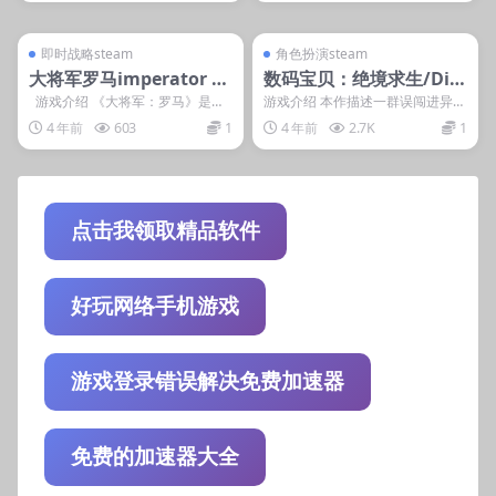
管理发布
支持掌机电脑
管理发布
支持掌机电脑
steam账号离线
steam账号离线
即时战略steam
角色扮演steam
大将军罗马imperator ro
数码宝贝：绝境求生/Digi
me 大将军：罗马/Imper
mon Survive
游戏介绍 《大将军：罗马》是由P
游戏介绍 本作描述一群误闯进异世
社制作发行地一款模拟战略游戏新
界的少年少女为了回到原本的世
ator：Rome
4 年前
603
1
4 年前
2.7K
1
作。...
界，与在当地相遇的怪...
点击我领取精品软件
好玩网络手机游戏
游戏登录错误解决免费加速器
免费的加速器大全