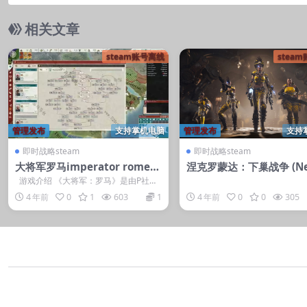
相关文章
steam账号离线
stea
管理发布
支持掌机电脑
管理发布
支持
即时战略steam
即时战略steam
大将军罗马imperator rome
涅克罗蒙达：下巢战争 (Ne
大将军：罗马/Imperator：Ro
munda: Underhive War
游戏介绍 《大将军：罗马》是由P社制
me
作发行地一款模拟战略游戏新作。...
4 年前
0
1
603
1
4 年前
0
0
305