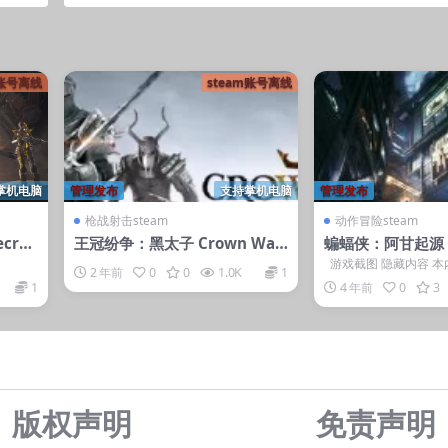
m账号离线
steam账号离线
掌机电脑
管理发布
支持掌机电脑
管理发布
枪战射击steam
动作冒险steam
cro
王冠纷争：黑太子 Crown War
蝙蝠侠：阿甘起源（B
s)
s: The Black Prince
rkham OriginsB
游戏截图 隐藏内容 
2 年前
0
0
1.0K
1
kham Knight
登录后获取 普通用户: 1游
1
4 年前
0
3
版权声明
免责声
明