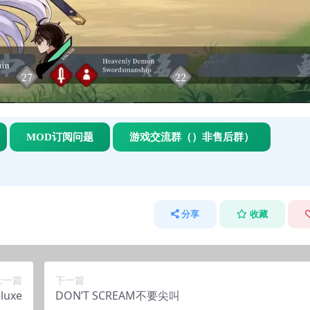
MOD订阅问题
游戏交流群（）非售后群）
分享
收藏
上一篇
下一篇
luxe
DON’T SCREAM不要尖叫