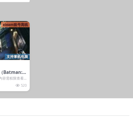
steam账号离线
支持掌机电脑
atman: A
atman™: Ar
本内容需权限查看
...
520