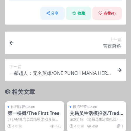
分享
收藏
点赞(
0
)
上一篇
苦夜降临
下一篇
一拳超人：无名英雄/ONE PUNCH MAN:A HERO
NOBODY KNOWS
相关文章
管理发布
支持掌机电脑
管理发布
支持掌机电脑
steam账号离线
steam账号离线
休闲益智steam
模拟经营steam
第一棵树/The First Tree
交易员生活模拟器/Trade
r Life Simulator
STEAM账号页面结尾 游戏介绍
游戏介绍 《交易员生活模拟器》是
《第一棵树》是David Wehle制作
一款具有开放世界探索玩法的生活
4 年前
473
4 年前
499
1
发行的...
模拟类游戏，从一家...