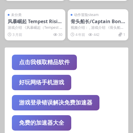
管理发布
支持掌机电脑
管理发布
支持掌机电脑
steam账号离线
steam账号离线
未分类
动作冒险steam
风暴崛起 Tempest Risin
骨头船长/Captain Bone
g
s
游戏介绍 《风暴崛起（Tempest Ri
视频介绍： , 游戏介绍 《骨头船
sing）》是一款融合经典RTS精髓
长》是一款动作冒险游戏，设置在
3 月前
30
4 年前
442
1
与...
开放的海盗世界中...
点击我领取精品软件
好玩网络手机游戏
游戏登录错误解决免费加速器
免费的加速器大全