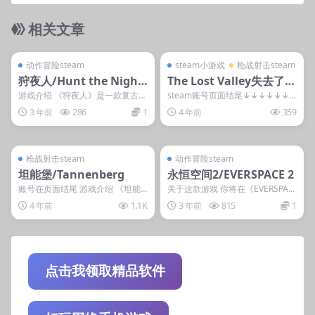
相关文章
管理发布
支持掌机电脑
管理发布
支持掌机电脑
steam账号离线
steam小游戏
动作冒险steam
steam小游戏
枪战射击steam
狩夜人/Hunt the Night-
The Lost Valley失去了山
离线
谷
游戏介绍 《狩夜人》是一款复古风
steam账号页面结尾↓↓↓↓↓↓
动作冒险游戏，兼具快节奏、重技
游戏的故事: 隐藏内容 本内容...
3 年前
286
1
4 年前
359
巧的玩法与深邃的暗...
管理发布
支持掌机电脑
管理发布
支持掌机电脑
steam账号离线
steam账号离线
枪战射击steam
动作冒险steam
坦能堡/Tannenberg
永恒空间2/EVERSPACE 2
账号在页面结尾 游戏介绍 《坦能
关于这款游戏 你将在《EVERSPAC
堡》是由M2H Blackmill Games
E 2》这款快节奏的单人太空射击
4 年前
1.1K
3 年前
815
1
制...
游戏中扮演...
点击我领取精品软件