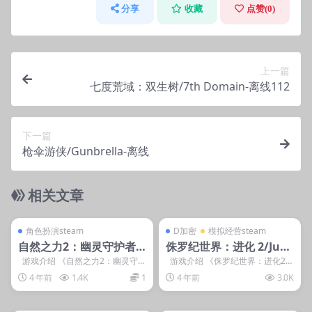
分享
收藏
点赞(
0
)
上一篇
七度荒域：双生树/7th Domain-离线112
下一篇
枪伞游侠/Gunbrella-离线
相关文章
管理发布
支持掌机电脑
管理发布
支持掌机电脑
steam账号离线
D加密
角色扮演steam
D加密
模拟经营steam
自然之力2：幽灵守护者/
侏罗纪世界：进化 2/Jura
Force of Nature 2: Gho
ssic World Evolution 2
游戏介绍 《‎自然之力2：幽灵守护
游戏介绍 《侏罗纪世界：进化2》
者》是一款开放世界生存冒险玩法
是 Frontier 成就非凡的游...
st Keeper
侏罗纪进化2
4 年前
1.4K
1
4 年前
3.0K
的...
管理发布
支持掌机电脑
管理发布
支持掌机电脑