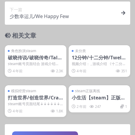
下一篇
少数幸运儿/We Happy Few
相关文章
管理发布
支持掌机电脑
管理发布
支持掌机电脑
steam账号离线
steam账号离线
角色扮演steam
未分类
破晓传说/破晓传奇/Tales
12分钟/十二分钟/Twelve
of Arise
Minutes
steam账号页面结合 游戏介绍
视频介绍： , 游戏介绍 《十二分
《破晓传说》是由万代南梦宫发行
钟》是一款俯视视角的恐怖惊悚冒
4 年前
2.3K
4 年前
351
的传说系列最新作...
险游戏，游戏视角...
管理发布
支持掌机电脑
管理发布
支持掌机电脑
steam账号离线
steam账号离线
模拟经营steam
steam正版离线
打造世界/创造世界/Craft
小生活【steam】正版离
The World
线.
steam账号页面结尾↓↓↓↓↓↓
2 年前
247
1
游戏介绍 这是一个独特的沙盒策略
4 年前
1.8K
游戏，结合了...