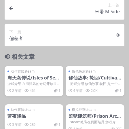
上一篇
米塔 MiSide
下一篇
偏差者
相关文章
管理发布
支持掌机电脑
管理发布
支持掌机电脑
steam账号离线
steam账号离线
动作冒险steam
角色扮演steam
海天岛传说/Isles of Sea
修仙故事: 轮回/Cultivati
and Skylx
on Story: Reincarnatio
游戏介绍 在海洋风的奇幻开放世界
游戏介绍 修仙故事:轮回 是一个像
中，进行一场脑洞大开的解谜冒
素风动作类roguelike单机...
n
2 年前
464
1
4 年前
2.0K
1
险。与可以改变解谜格...
管理发布
支持掌机电脑
管理发布
支持掌机电脑
steam账号离线
steam账号离线
动作冒险steam
模拟经营steam
苦夜降临
监狱建筑师/Prison Archi
tect/
steam账号在页面结尾 游戏介绍
3 年前
289
1
《监狱建筑师》是一款玩法非常
4 年前
997