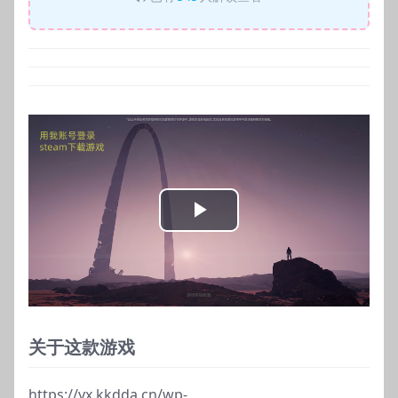
Play
Video
关于这款游戏
https://yx.kkdda.cn/wp-