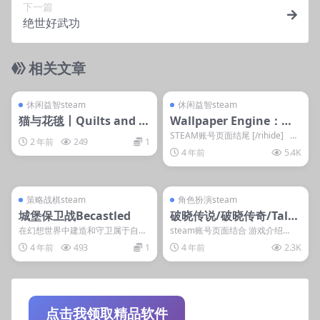
下一篇
绝世好武功
相关文章
管理发布
支持掌机电脑
管理发布
支持掌机电脑
steam账号离线
steam账号离线
休闲益智steam
休闲益智steam
猫与花毯丨Quilts and C
Wallpaper Engine：壁
ats of Calico
纸引擎
STEAM账号页面结尾 [/rihide] 隐
2 年前
249
1
藏内容 本内容需权限...
4 年前
5.4K
管理发布
支持掌机电脑
管理发布
支持掌机电脑
steam账号离线
steam账号离线
策略战棋steam
角色扮演steam
城堡保卫战Becastled
破晓传说/破晓传奇/Tales
of Arise
在幻想世界中建造和守卫属于自己
steam账号页面结合 游戏介绍
的城堡吧！ 游戏介绍 《Becastle
《破晓传说》是由万代南梦宫发行
4 年前
493
1
4 年前
2.3K
d》是一款...
的传说系列最新作...
点击我领取精品软件