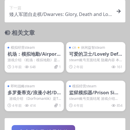
下一篇
矮人军团自走棋/Dwarves: Glory, Death and Loo
t
相关文章
管理发布
支持掌机电脑
管理发布
支持掌机电脑
steam账号离线
淘宝问就是没有
模拟经营steam
cn
休闲益智steam
机场：模拟地勤/Airport
可爱的卫士/Lovely Defe
Sim
nders lx
游戏介绍 《机场：模拟地勤》是一
steam账号页面结尾 隐藏内容 本
款机场地勤模拟器，视觉效果逼
内容需权限查看 登录后获取 普通
3 年前
648
1
2 年前
161
真，在真实的机场和实...
用户: 1游...
管理发布
支持掌机电脑
管理发布
支持掌机电脑
steam账号离线
steam账号离线
即时战略steam
模拟经营steam
多罗曼蒂克/浪漫小村/Do
监狱模拟器/Prison Simu
rfromantik
lator
游戏介绍 《Dorfromantik》是To
steam账号页面结尾 游戏介绍
ukana Inter...
《监狱模拟器》可以给你一个在监
4 年前
414
1
4 年前
854
狱中扮演狱警的机...