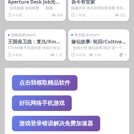
Aperture Desk Job光圈
吾今有世家
科技打工记
游戏视频 游戏截图 隐藏...
隐藏内容 本内容需权限查看 登录
后获取 普通用户: 1游戏币星耀: 解
4 年前
564
1 年前
832
锁最强王者...
管理发布
支持掌机电脑
管理发布
支持掌机电脑
steam账号离线
steam账号离线
策略战棋steam
角色扮演steam
王国保卫战：复仇/Kingd
修仙故事: 轮回/Cultivati
om Rush Vengeance –
on Story: Reincarnatio
STEAM账号页面结尾 游戏介绍 Jjsl
游戏介绍 修仙故事:轮回 是一个像
qdlp3344 《王国保卫战：复仇》...
素风动作类roguelike单机...
Tower Defense
n
4 年前
1.1K
4 年前
2.0K
1
点击我领取精品软件
好玩网络手机游戏
游戏登录错误解决免费加速器