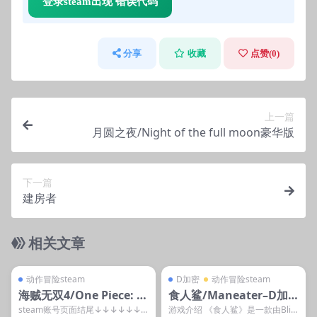
登录steam出现 错误代码
分享
收藏
点赞(
0
)
上一篇
月圆之夜/Night of the full moon豪华版
下一篇
建房者
相关文章
管理发布
支持掌机电脑
管理发布
支持掌机电脑
steam账号离线
D加密
动作冒险steam
D加密
动作冒险steam
海贼无双4/One Piece: Pi
食人鲨/Maneater–D加
rate Warriors 4
密
steam账号页面结尾↓↓↓↓↓↓
游戏介绍 《食人鲨》是一款由Blin