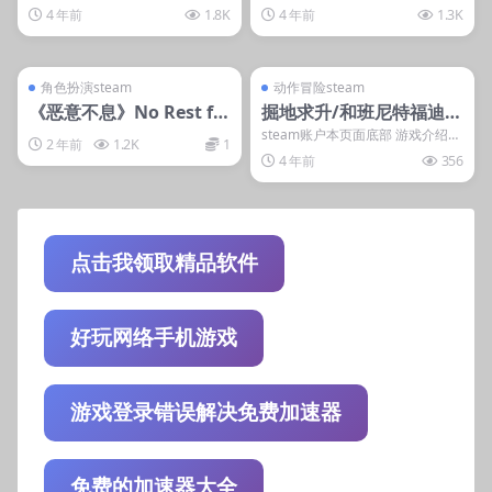
游戏介绍 《海贼无双4》是由万代
dside Interactive制作，Tr...
4 年前
1.8K
4 年前
1.3K
南梦宫与光荣...
管理发布
支持掌机电脑
管理发布
支持掌机电脑
steam账号离线
steam账号离线
角色扮演steam
动作冒险steam
《恶意不息》No Rest fo
掘地求升/和班尼特福迪一
r the Wicked
起攻克难关/Getting Ove
steam账户本页面底部 游戏介绍
2 年前
1.2K
1
《和班尼特福迪一起攻克难关》是
r It with Bennett Fodd
4 年前
356
由独立开发者B...
y
点击我领取精品软件
好玩网络手机游戏
游戏登录错误解决免费加速器
免费的加速器大全