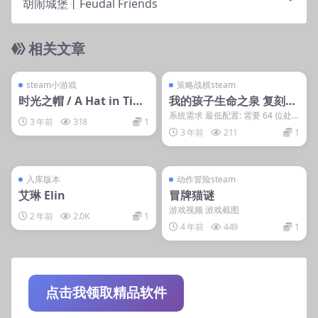
胡闹城堡丨Feudal Friends
相关文章
管理发布
支持掌机电脑
管理发布
支持掌机电脑
steam小游戏
steam账号离线
steam小游戏
策略战棋steam
时光之帽 / A Hat in Tim
我的孩子生命之泉 复刻版
e
丨My Child Lebensborn
系统需求 最低配置: 需要 64 位处
3 年前
318
1
理器和操作系统 操作系统: Windo
Remastered
3 年前
211
1
ws...
管理发布
只能电脑玩
管理发布
支持掌机电脑
入库游戏
steam账号离线
入库版本
动作冒险steam
艾琳 Elin
冒牌猫谜
游戏视频 游戏截图
2 年前
2.0K
1
4 年前
449
1
点击我领取精品软件