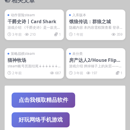
相关文章
管理发布
支持掌机电脑
管理发布
只能电脑玩
steam账号离线
入库游戏
动作冒险steam
入库版本
千爵史诗丨Card Shark
饿狼传说：群狼之城
游戏介绍 《千爵史诗》是一款充满
隐藏内容 本内容需权限查看 登录
狡诈、阴谋和甜美诡计的冒险游
后获取 普通用户: 1游戏币星耀: 解
3 年前
210
1
1 年前
359
戏。进入一个尔虞我诈...
锁最强王者...
管理发布
支持掌机电脑
管理发布
支持掌机电脑
steam账号离线
steam账号离线
策略战棋steam
未分类
猫神牧场
房产达人2/House Flippe
r 2
steam账号页面结尾↓↓↓↓↓↓
游戏介绍 掸掉锤子上的灰层——
隐藏内容 本内容需权限查看 登录
《房产达人》 以全新的方式回归！
2 年前
687
3 年前
197
1
后获取 普通...
购买和翻新破旧的房...
点击我领取精品软件
好玩网络手机游戏