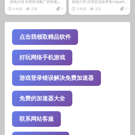
器/Ship Graveyard Sim
d Isles
游戏介绍 你将扮演船厂的拆船工
游戏介绍 沉浸在这款带有roguelik
人，利用各种专业的切割工具，将
e卡组构建机制的生存城市建造游
ulator
4 年前
254
1
3 年前
323
1
一艘艘...
戏中，收获...
点击我领取精品软件
好玩网络手机游戏
游戏登录错误解决免费加速器
免费的加速器大全
联系网站客服