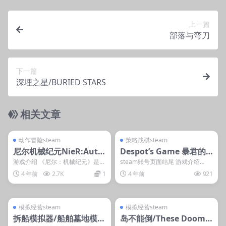
上一篇
部落与弯刀
下一篇
深埋之星/BURIED STARS
相关文章
管理发布
支持掌机电脑
管理发布
支持掌机电脑
steam账号离线
steam账号离线
动作冒险steam
策略战棋steam
尼尔机械纪元NieR:Auto
Despot’s Game 暴君的
mata™
游戏暴君的游戏/Despo
游戏介绍 《尼尔：机械纪元》是由
steam账号页面结尾 游戏介绍
SE和白金工作室联合开发的一款动
《暴君的游戏》是一款带来涡轮增
t’s Game: Dystopian Ar
4 年前
2.7K
1
4 年前
921
作角色扮演游戏。...
压式战斗的 ro...
my Builder
管理发布
支持掌机电脑
管理发布
支持掌机电脑
steam账号离线
steam账号离线
模拟经营steam
模拟经营steam
拆船模拟器/船舶墓地模拟
岛不能倒/These Doome