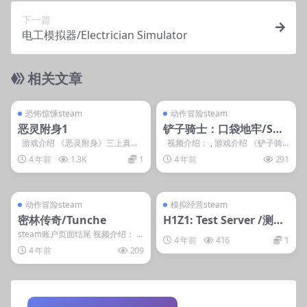
下一篇
电工模拟器/Electrician Simulator
相关文章
管理发布
支持掌机电脑
管理发布
支持掌机电脑
steam账号离线
steam账号离线
恐怖惊悚steam
动作冒险steam
恶灵附身1
铲子骑士：口袋地牢/Sho
vel Knight Pocket Dun
游戏介绍 《恶灵附身》三上真司
视频介绍： , 游戏介绍 《铲子骑
操办的回归生存类恐怖新作。将使
士：口袋地牢》是由VINE, Y...
geon
4 年前
1.3K
1
4 年前
291
用id...
管理发布
支持掌机电脑
管理发布
支持掌机电脑
steam账号离线
steam账号离线
动作冒险steam
模拟经营steam
密林传奇/Tunche
H1Z1: Test Server /测试
服务器
steam账户页面结尾 视频介绍： ,
4 年前
416
1
游戏介绍 《密林传奇》是一款魅力
4 年前
209
十足的手...